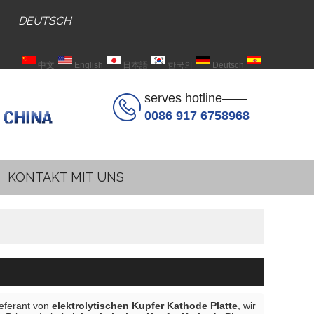
DEUTSCH
中文
English
日本語
한국의
Deutsch
Español
serves hotline——
0086 917 6758968
KONTAKT MIT UNS
ieferant von
elektrolytischen Kupfer Kathode Platte
, wir