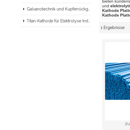
bieten kunden
und
elektroly
Galvanotechnik und Kupferrückgewinnungsindustrie
Kathode Platt
Kathode Platt
Titan-Kathode für Elektrolyse Industrie, Edelstahl-Kathode, Blei Kohlendioxid anode
1 Ergebnisse
Schaukasten
ZU