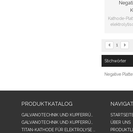
Negat
K
Kathode-Plat
elektrolytis
Nicke
1
Stichwörter
Negative Platt
PRODUKTKATALOG
NAVIGA
GALVANOTECHNIK UND KUPFERRÜCKGEWINNUNGSINDUSTRIE
STARTSEIT
GALVANOTECHNIK UND KUPFERRÜCKGEWINNUNGSINDUSTRIE
ÜBER UNS
TITAN-KATHODE FÜR ELEKTROLYSE INDUSTRIE, EDELSTAHL-KATHODE, BLEI KOHLENDIOXID ANODE
PRODUKTL