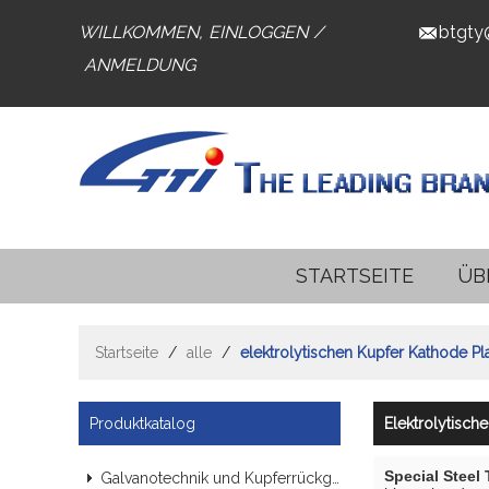
WILLKOMMEN,
EINLOGGEN
/
btgty
ANMELDUNG
STARTSEITE
ÜB
Startseite
/
alle
/
elektrolytischen Kupfer Kathode Pla
Produktkatalog
Elektrolytisch
Special Steel
Galvanotechnik und Kupferrückgewinnungsindustrie