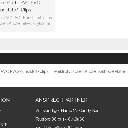
ive Platte PVC PVC-
unststoff-Clips
te PVC PVC-Kunststoff-clips
chen Kupfer, elektrolytische
l Kathode Platte Paket
e PVC PVC-Kunststoff-clips
elektrolytischen Kupfer Kathode Platte
TION
ANSPRECHPARTNER
E
Vollständiger Name:
Ms.Candy Nan
Telefon:
+86 0917-6758968
ISTE
Email:
btgty@vip.163.com