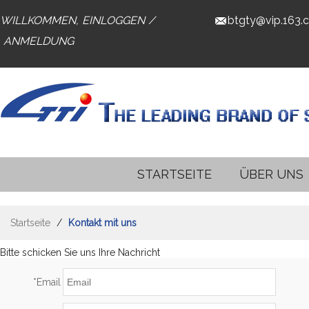
WILLKOMMEN,
EINLOGGEN
/
btgty@vip.163.
ANMELDUNG
STARTSEITE
ÜBER UNS
Startseite
/
Kontakt mit uns
Bitte schicken Sie uns Ihre Nachricht
*
Email